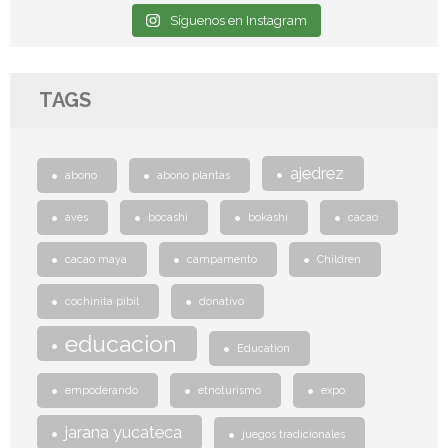
Síguenos en Instagram
TAGS
ajedrez
abono
abono plantas
aves
bocashi
bokashi
cacao
cacao maya
campamento
Children
cochinita pibil
donativo
educacion
Education
empoderando
etnoturismo
expo
jarana yucateca
juegos tradicionales