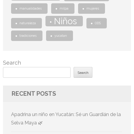
manualidades
milpa
mujeres
Niños
naturaleza
ODS
tradiciones
yucatan
Search
Search
RECENT POSTS
Apadrina un niño en Yucatán: Sé un Guardián de la
Selva Maya 🌿