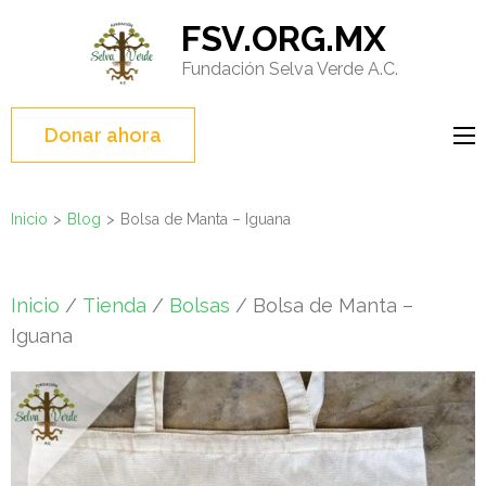
Saltar
FSV.ORG.MX
al
Fundación Selva Verde A.C.
contenido
(presione
Entrar)
Donar ahora
Inicio
>
Blog
>
Bolsa de Manta – Iguana
Inicio
/
Tienda
/
Bolsas
/ Bolsa de Manta –
Iguana