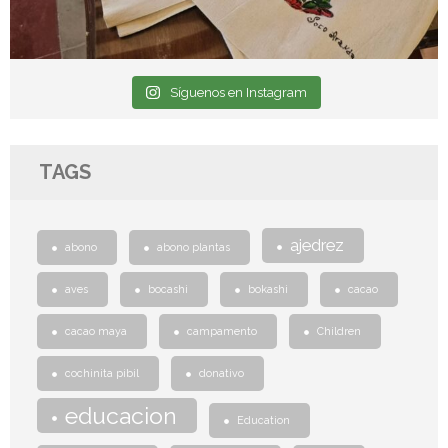
Síguenos en Instagram
TAGS
ajedrez
abono
abono plantas
aves
bocashi
bokashi
cacao
cacao maya
campamento
Children
cochinita pibil
donativo
educacion
Education