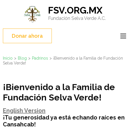
Saltar
FSV.ORG.MX
al
Fundación Selva Verde A.C.
contenido
(presione
Entrar)
Donar ahora
Inicio
>
Blog
>
Padrinos
>
¡Bienvenido a la Familia de Fundación
Selva Verde!
¡Bienvenido a la Familia de
Fundación Selva Verde!
English Version
¡Tu generosidad ya está echando raíces en
Cansahcab!