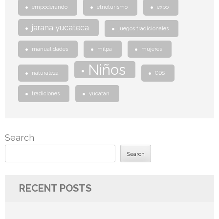
empoderando
etnoturismo
expo
jarana yucateca
juegos tradicionales
manualidades
milpa
mujeres
Niños
naturaleza
ODS
tradiciones
yucatan
Search
Search
RECENT POSTS