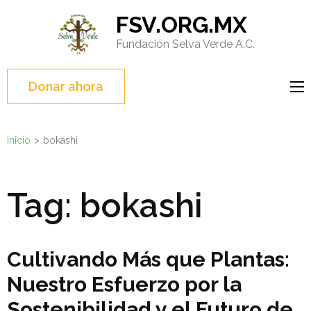
Saltar
FSV.ORG.MX
al
Fundación Selva Verde A.C.
contenido
(presione
Entrar)
Donar ahora
Inicio
>
bokashi
Tag:
bokashi
Cultivando Más que Plantas:
Nuestro Esfuerzo por la
Sostenibilidad y el Futuro de