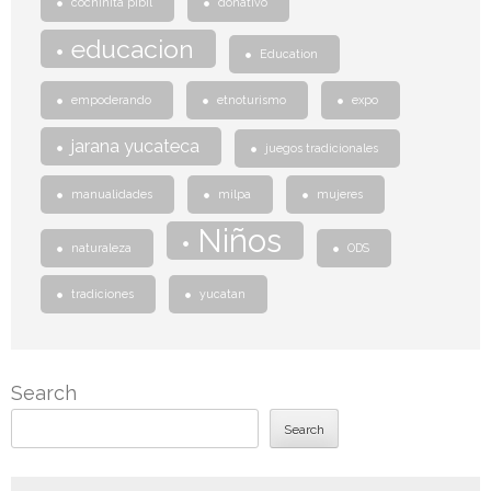
cochinita pibil
donativo
educacion
Education
empoderando
etnoturismo
expo
jarana yucateca
juegos tradicionales
manualidades
milpa
mujeres
Niños
naturaleza
ODS
tradiciones
yucatan
Search
Search