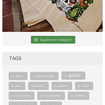
Síguenos en Instagram
TAGS
ajedrez
abono
abono plantas
aves
bocashi
bokashi
cacao
cacao maya
campamento
Children