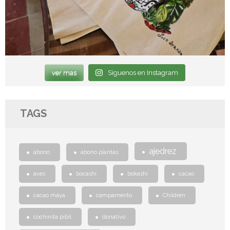
ver mas
Síguenos en Instagram
TAGS
ajedrez
abono
abono plantas
aves
bocashi
bokashi
cacao
cacao maya
campamento
Children
cochinita pibil
donativo