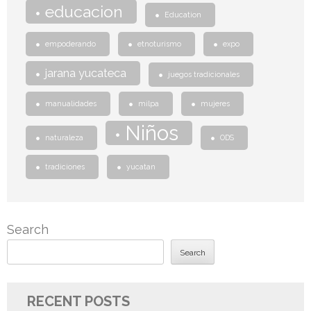
educacion
Education
empoderando
etnoturismo
expo
jarana yucateca
juegos tradicionales
manualidades
milpa
mujeres
Niños
naturaleza
ODS
tradiciones
yucatan
Search
Search
RECENT POSTS