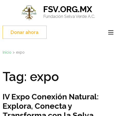
Saltar
FSV.ORG.MX
al
Fundación Selva Verde A.C.
contenido
(presione
Entrar)
Donar ahora
Inicio
>
expo
Tag:
expo
IV Expo Conexión Natural:
Explora, Conecta y
Transforma con la Selva