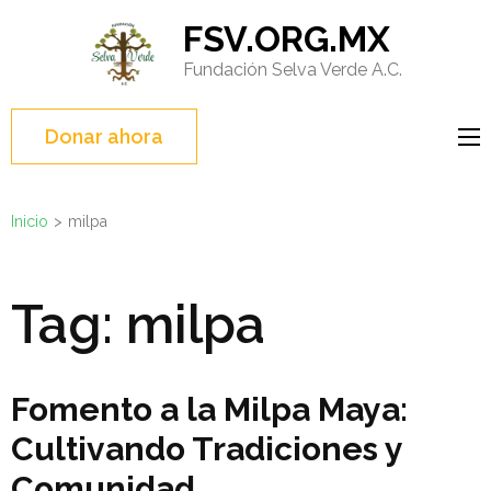
Saltar
FSV.ORG.MX
al
Fundación Selva Verde A.C.
contenido
(presione
Entrar)
Donar ahora
Inicio
>
milpa
Tag:
milpa
Fomento a la Milpa Maya:
Cultivando Tradiciones y
Comunidad.