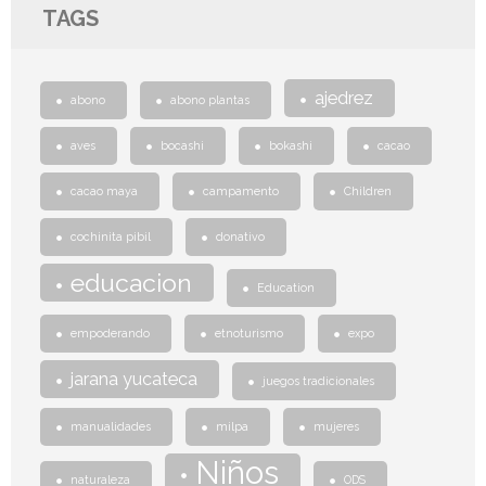
TAGS
ajedrez
abono
abono plantas
aves
bocashi
bokashi
cacao
cacao maya
campamento
Children
cochinita pibil
donativo
educacion
Education
empoderando
etnoturismo
expo
jarana yucateca
juegos tradicionales
manualidades
milpa
mujeres
Niños
naturaleza
ODS