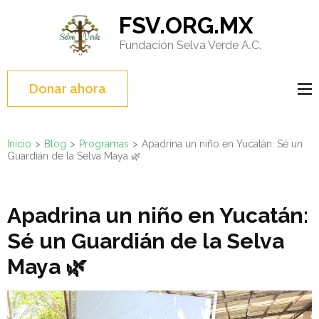
Saltar
FSV.ORG.MX
al
Fundación Selva Verde A.C.
contenido
(presione
Entrar)
Donar ahora
Inicio
>
Blog
>
Programas
>
Apadrina un niño en Yucatán: Sé un
Guardián de la Selva Maya 🌿
Apadrina un niño en Yucatán:
Sé un Guardián de la Selva
Maya 🌿