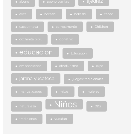
ajedrez
abono
abono plantas
aves
bocashi
bokashi
cacao
cacao maya
campamento
Children
cochinita pibil
donativo
educacion
Education
empoderando
etnoturismo
expo
jarana yucateca
juegos tradicionales
manualidades
milpa
mujeres
Niños
naturaleza
ODS
tradiciones
yucatan