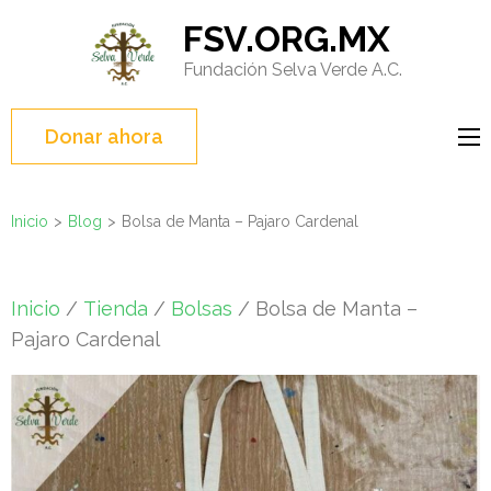
Saltar
FSV.ORG.MX
al
Fundación Selva Verde A.C.
contenido
(presione
Entrar)
Donar ahora
Inicio
>
Blog
>
Bolsa de Manta – Pajaro Cardenal
Inicio
/
Tienda
/
Bolsas
/ Bolsa de Manta –
Pajaro Cardenal