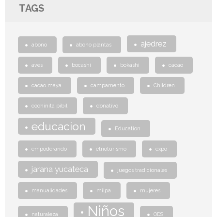
TAGS
ajedrez
abono
abono plantas
aves
bocashi
bokashi
cacao
cacao maya
campamento
Children
cochinita pibil
donativo
educacion
Education
empoderando
etnoturismo
expo
jarana yucateca
juegos tradicionales
manualidades
milpa
mujeres
Niños
naturaleza
ODS