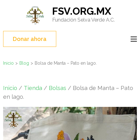
Saltar
FSV.ORG.MX
al
Fundación Selva Verde A.C.
contenido
(presione
Entrar)
Donar ahora
Inicio
>
Blog
>
Bolsa de Manta – Pato en lago.
Inicio
/
Tienda
/
Bolsas
/ Bolsa de Manta – Pato
en lago.