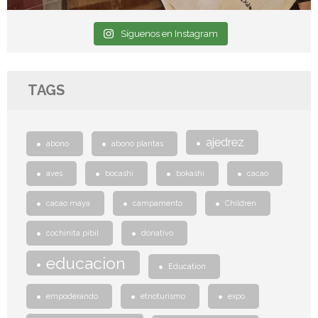
Síguenos en Instagram
TAGS
ajedrez
abono
abono plantas
aves
bocashi
bokashi
cacao
cacao maya
campamento
Children
cochinita pibil
donativo
educacion
Education
empoderando
etnoturismo
expo