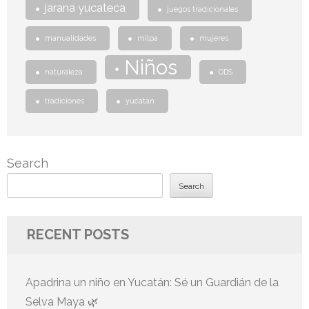
jarana yucateca
juegos tradicionales
manualidades
milpa
mujeres
Niños
naturaleza
ODS
tradiciones
yucatan
Search
Search
RECENT POSTS
Apadrina un niño en Yucatán: Sé un Guardián de la
Selva Maya 🌿