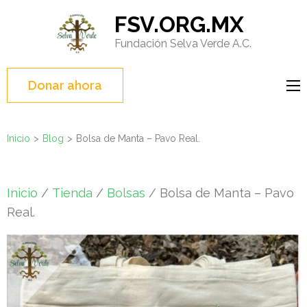
Saltar
FSV.ORG.MX
al
Fundación Selva Verde A.C.
contenido
(presione
Entrar)
Donar ahora
Inicio
>
Blog
>
Bolsa de Manta – Pavo Real.
Inicio
/
Tienda
/
Bolsas
/ Bolsa de Manta – Pavo
Real.