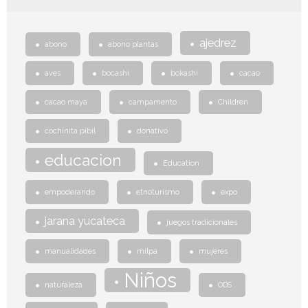
ajedrez
abono
abono plantas
aves
bocashi
bokashi
cacao
cacao maya
campamento
Children
cochinita pibil
donativo
educacion
Education
empoderando
etnoturismo
expo
jarana yucateca
juegos tradicionales
manualidades
milpa
mujeres
Niños
naturaleza
ODS