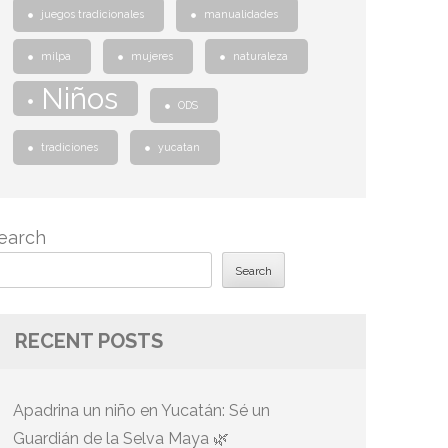
juegos tradicionales
manualidades
milpa
mujeres
naturaleza
Niños
ODS
tradiciones
yucatan
earch
Search
RECENT POSTS
Apadrina un niño en Yucatán: Sé un
Guardián de la Selva Maya 🌿