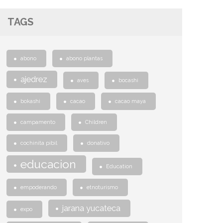
TAGS
abono
abono plantas
ajedrez
aves
bocashi
bokashi
cacao
cacao maya
campamento
Children
cochinita pibil
donativo
educacion
Education
empoderando
etnoturismo
jarana yucateca
expo