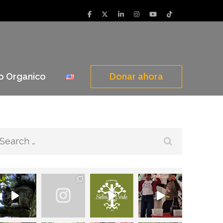
o Organico
Donar ahora
Search
for: