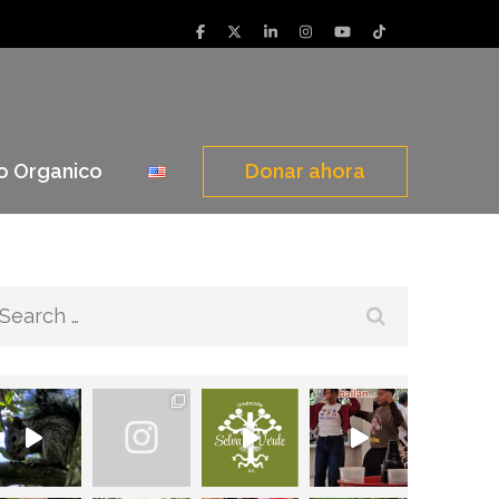
o Organico
Donar ahora
Search
for: