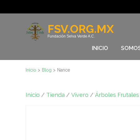
Saltar
al
contenido
FSV.ORG.MX
(presione
Fundación Selva Verde A.C.
Entrar)
INICIO
SOMO
Inicio
>
Blog
>
Nance
Inicio
/
Tienda
/
Vivero
/
Árboles Frutales