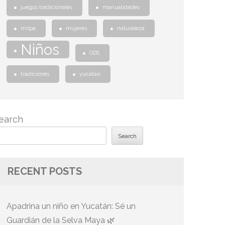
juegos tradicionales
manualidades
milpa
mujeres
naturaleza
Niños
ODS
tradiciones
yucatan
earch
Search
RECENT POSTS
Apadrina un niño en Yucatán: Sé un
Guardián de la Selva Maya 🌿