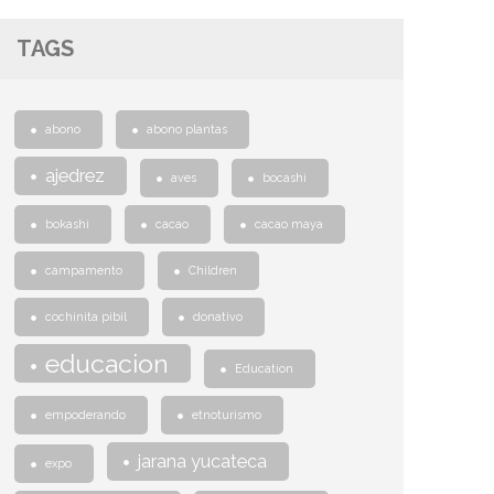
TAGS
abono
abono plantas
ajedrez
aves
bocashi
bokashi
cacao
cacao maya
campamento
Children
cochinita pibil
donativo
educacion
Education
empoderando
etnoturismo
jarana yucateca
expo