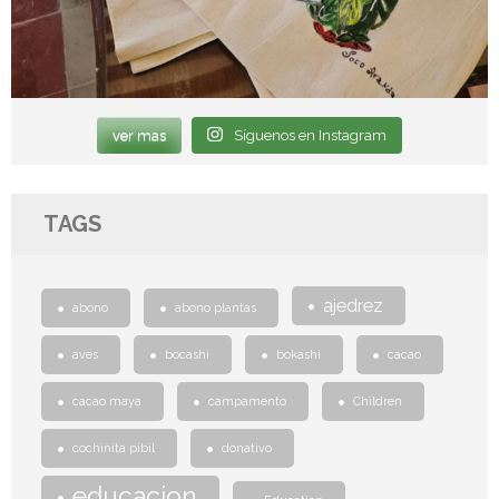
ver mas
Síguenos en Instagram
TAGS
ajedrez
abono
abono plantas
aves
bocashi
bokashi
cacao
cacao maya
campamento
Children
cochinita pibil
donativo
educacion