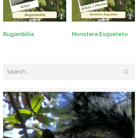
Bugambilia
Monstera Esqueleto
Search
for: