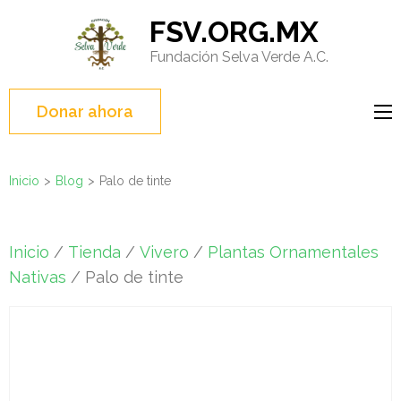
Saltar
FSV.ORG.MX
al
Fundación Selva Verde A.C.
contenido
(presione
Entrar)
Donar ahora
Inicio
>
Blog
>
Palo de tinte
Inicio
/
Tienda
/
Vivero
/
Plantas Ornamentales
Nativas
/ Palo de tinte