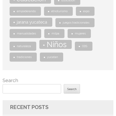
Education
empoderando
etnoturismo
expo
jarana yucateca
juegos tradicionales
manualidades
milpa
mujeres
Niños
naturaleza
ODS
tradiciones
yucatan
Search
Search
RECENT POSTS