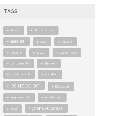
TAGS
abono
abono plantas
ajedrez
aves
bocashi
bokashi
cacao
cacao maya
campamento
Children
cochinita pibil
donativo
educacion
Education
empoderando
etnoturismo
jarana yucateca
expo