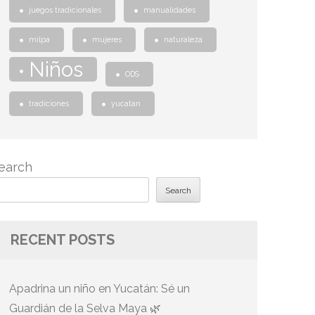
juegos tradicionales
manualidades
milpa
mujeres
naturaleza
Niños
ODS
tradiciones
yucatan
earch
Search
RECENT POSTS
Apadrina un niño en Yucatán: Sé un
Guardián de la Selva Maya 🌿