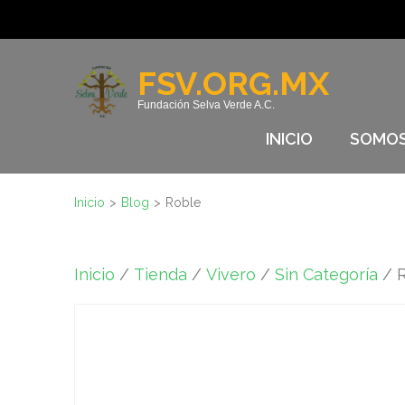
Saltar
al
contenido
FSV.ORG.MX
(presione
Fundación Selva Verde A.C.
Entrar)
INICIO
SOMO
Inicio
>
Blog
>
Roble
Inicio
/
Tienda
/
Vivero
/
Sin Categoría
/ 