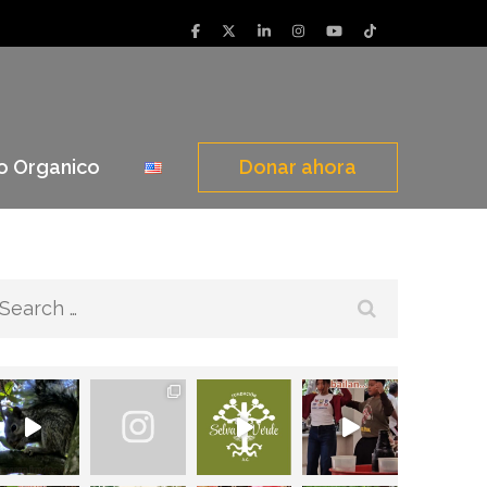
o Organico
Donar ahora
Search
for: