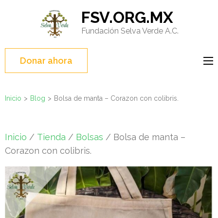
Saltar
FSV.ORG.MX
al
Fundación Selva Verde A.C.
contenido
(presione
Entrar)
Donar ahora
Inicio
>
Blog
>
Bolsa de manta – Corazon con colibris.
Inicio
/
Tienda
/
Bolsas
/ Bolsa de manta –
Corazon con colibris.