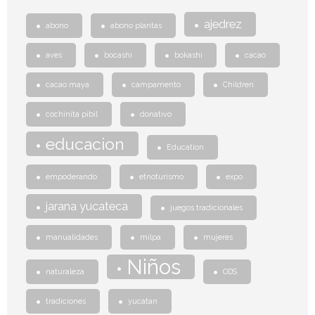
ajedrez
abono
abono plantas
aves
bocashi
bokashi
cacao
cacao maya
campamento
Children
cochinita pibil
donativo
educacion
Education
empoderando
etnoturismo
expo
jarana yucateca
juegos tradicionales
manualidades
milpa
mujeres
Niños
naturaleza
ODS
tradiciones
yucatan