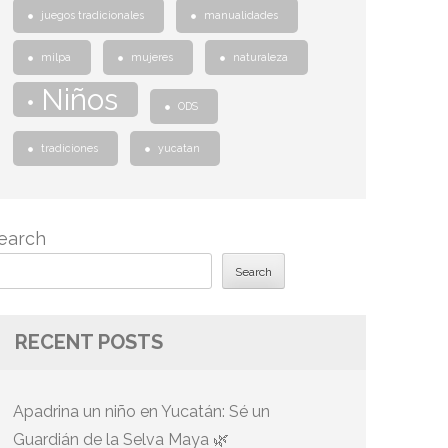
juegos tradicionales
manualidades
milpa
mujeres
naturaleza
Niños
ODS
tradiciones
yucatan
earch
Search
RECENT POSTS
Apadrina un niño en Yucatán: Sé un
Guardián de la Selva Maya 🌿