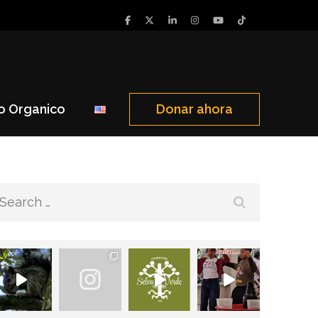
o Organico
Donar ahora
Search
for: