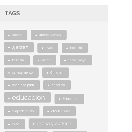
TAGS
abono
abono plantas
ajedrez
aves
bocashi
bokashi
cacao
cacao maya
campamento
Children
cochinita pibil
donativo
educacion
Education
empoderando
etnoturismo
jarana yucateca
expo