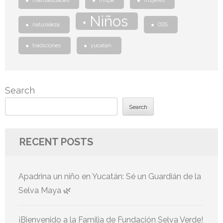
manualidades
milpa
mujeres
Niños
naturaleza
ODS
tradiciones
yucatan
Search
Search
RECENT POSTS
Apadrina un niño en Yucatán: Sé un Guardián de la
Selva Maya 🌿
¡Bienvenido a la Familia de Fundación Selva Verde!