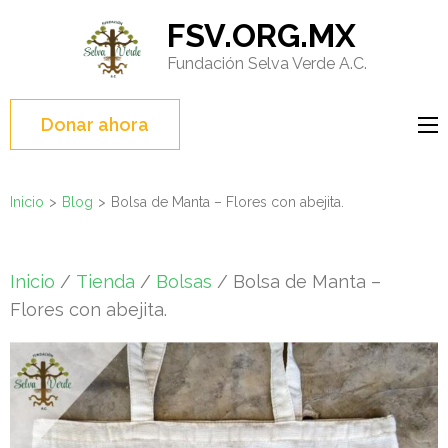
Saltar
FSV.ORG.MX
al
Fundación Selva Verde A.C.
contenido
(presione
Entrar)
Donar ahora
Inicio
>
Blog
>
Bolsa de Manta – Flores con abejita.
Inicio
/
Tienda
/
Bolsas
/ Bolsa de Manta –
Flores con abejita.