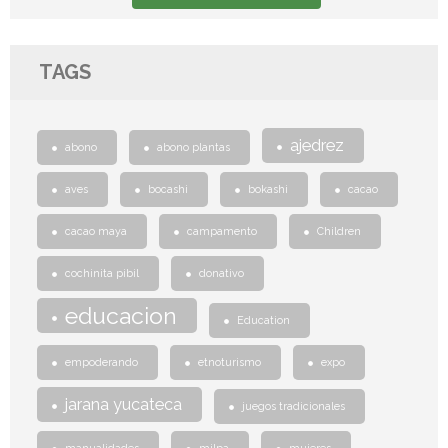
TAGS
ajedrez
abono
abono plantas
aves
bocashi
bokashi
cacao
cacao maya
campamento
Children
cochinita pibil
donativo
educacion
Education
empoderando
etnoturismo
expo
jarana yucateca
juegos tradicionales