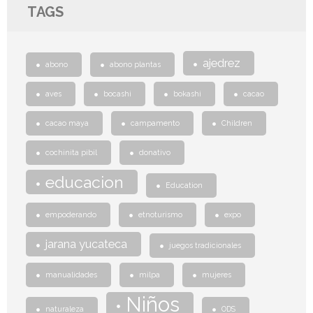
TAGS
ajedrez
abono
abono plantas
aves
bocashi
bokashi
cacao
cacao maya
campamento
Children
cochinita pibil
donativo
educacion
Education
empoderando
etnoturismo
expo
jarana yucateca
juegos tradicionales
manualidades
milpa
mujeres
Niños
naturaleza
ODS