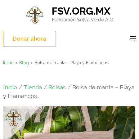
Saltar
FSV.ORG.MX
al
Fundación Selva Verde A.C.
contenido
(presione
Entrar)
Donar ahora
Inicio
>
Blog
>
Bolsa de manta – Playa y Flamencos.
Inicio
/
Tienda
/
Bolsas
/ Bolsa de manta – Playa
y Flamencos.