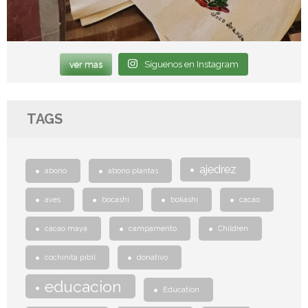
ver mas
Síguenos en Instagram
TAGS
ajedrez
abono
abono plantas
aves
bocashi
bokashi
cacao
cacao maya
campamento
Children
cochinita pibil
donativo
educacion
Education