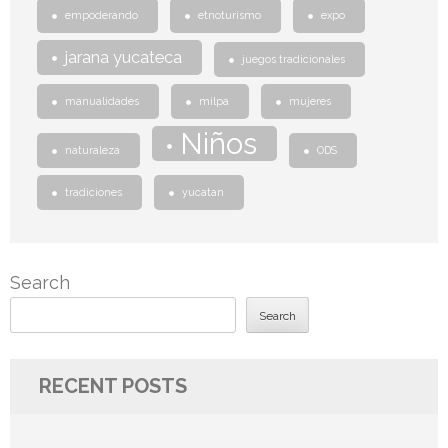
empoderando
etnoturismo
expo
jarana yucateca
juegos tradicionales
manualidades
milpa
mujeres
Niños
naturaleza
ODS
tradiciones
yucatan
Search
Search
RECENT POSTS