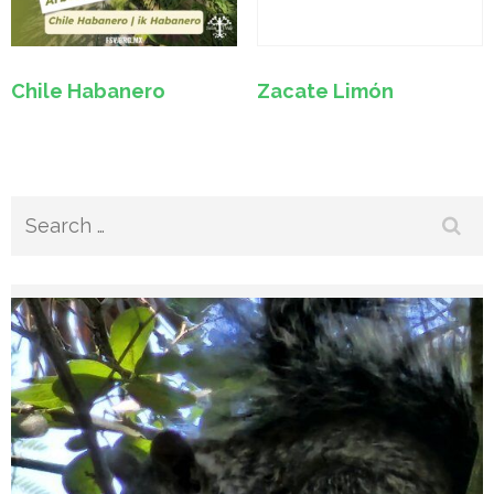
Chile Habanero
Zacate Limón
Search
for: