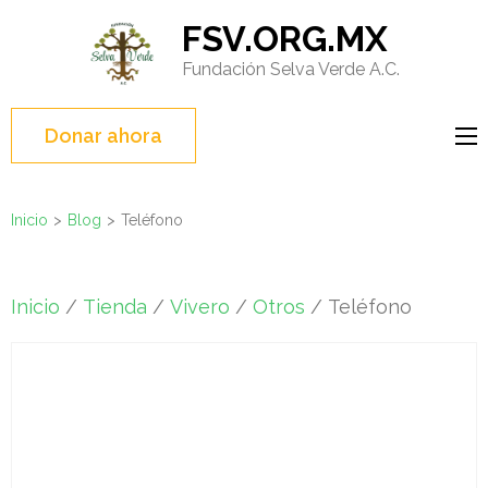
Saltar
FSV.ORG.MX
al
Fundación Selva Verde A.C.
contenido
(presione
Entrar)
Donar ahora
Inicio
>
Blog
>
Teléfono
Inicio
/
Tienda
/
Vivero
/
Otros
/ Teléfono