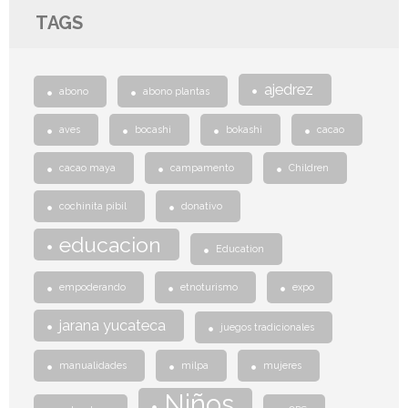
TAGS
ajedrez
abono
abono plantas
aves
bocashi
bokashi
cacao
cacao maya
campamento
Children
cochinita pibil
donativo
educacion
Education
empoderando
etnoturismo
expo
jarana yucateca
juegos tradicionales
manualidades
milpa
mujeres
Niños