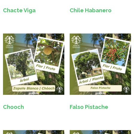
Chacte Viga
Chile Habanero
Chooch
Falso Pistache