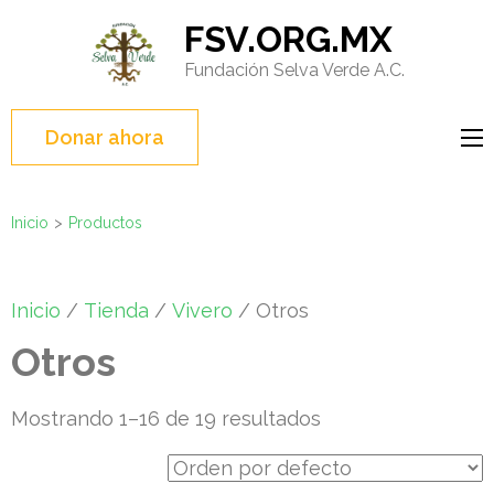
Saltar
FSV.ORG.MX
al
Fundación Selva Verde A.C.
contenido
(presione
Entrar)
Donar ahora
Inicio
>
Productos
Inicio
/
Tienda
/
Vivero
/ Otros
Otros
Mostrando 1–16 de 19 resultados