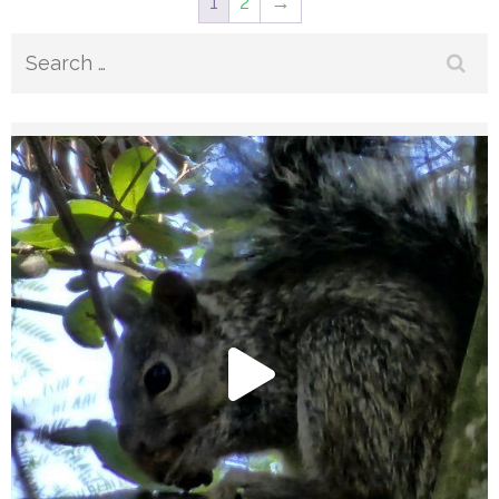
1
2
→
Search
for: