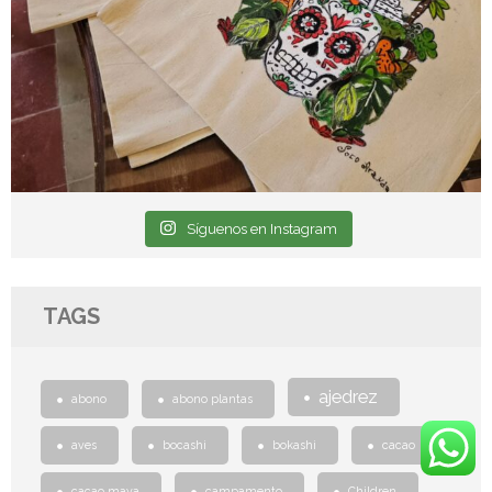
Síguenos en Instagram
TAGS
ajedrez
abono
abono plantas
aves
bocashi
bokashi
cacao
cacao maya
campamento
Children