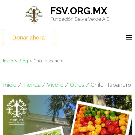
Saltar
FSV.ORG.MX
al
Fundación Selva Verde A.C.
contenido
(presione
Entrar)
Donar ahora
Inicio
>
Blog
>
Chile Habanero
Inicio
/
Tienda
/
Vivero
/
Otros
/ Chile Habanero