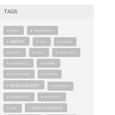
TAGS
abono
abono plantas
ajedrez
aves
bocashi
bokashi
cacao
cacao maya
campamento
Children
cochinita pibil
donativo
educacion
Education
empoderando
etnoturismo
jarana yucateca
expo