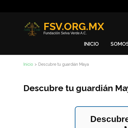
Saltar
al
contenido
FSV.ORG.MX
(presione
Fundación Selva Verde A.C.
Entrar)
INICIO
SOMO
Inicio
>
Descubre tu guardián Maya
Descubre tu guardián Ma
Descubre