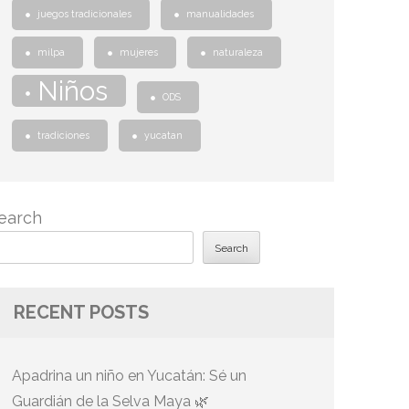
juegos tradicionales
manualidades
milpa
mujeres
naturaleza
Niños
ODS
tradiciones
yucatan
earch
Search
RECENT POSTS
Apadrina un niño en Yucatán: Sé un
Guardián de la Selva Maya 🌿