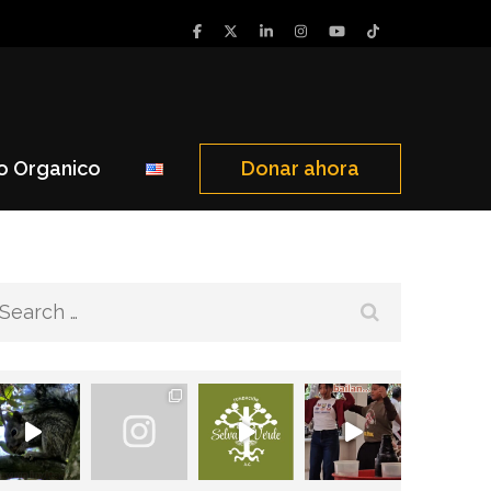
o Organico
Donar ahora
Search
for: