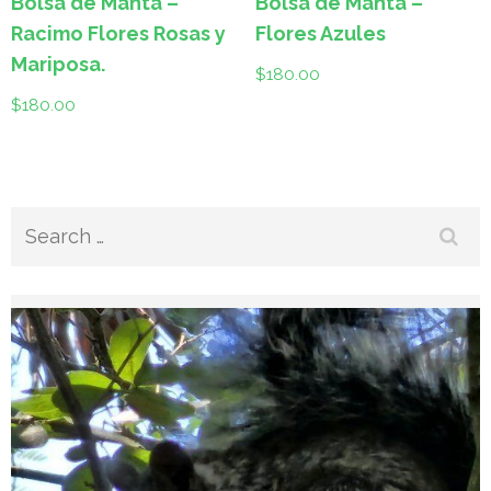
Bolsa de Manta –
Bolsa de Manta –
Racimo Flores Rosas y
Flores Azules
Mariposa.
$
180.00
$
180.00
Search
for: