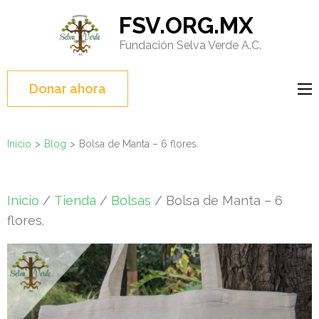
Saltar
FSV.ORG.MX
al
Fundación Selva Verde A.C.
contenido
(presione
Entrar)
Donar ahora
Inicio
>
Blog
>
Bolsa de Manta – 6 flores.
Inicio
/
Tienda
/
Bolsas
/ Bolsa de Manta – 6
flores.