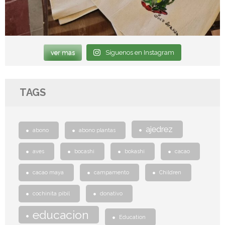
ver mas
Síguenos en Instagram
TAGS
ajedrez
abono
abono plantas
aves
bocashi
bokashi
cacao
cacao maya
campamento
Children
cochinita pibil
donativo
educacion
Education