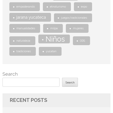
empoderando
etnoturismo
expo
jarana yucateca
juegos tradicionales
manualidades
milpa
mujeres
Niños
naturaleza
ODS
tradiciones
yucatan
Search
Search
RECENT POSTS