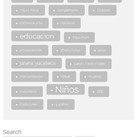
cacao maya
campamento
Children
cochinita pibil
donativo
educacion
Education
empoderando
etnoturismo
expo
jarana yucateca
juegos tradicionales
manualidades
milpa
mujeres
Niños
naturaleza
ODS
tradiciones
yucatan
Search