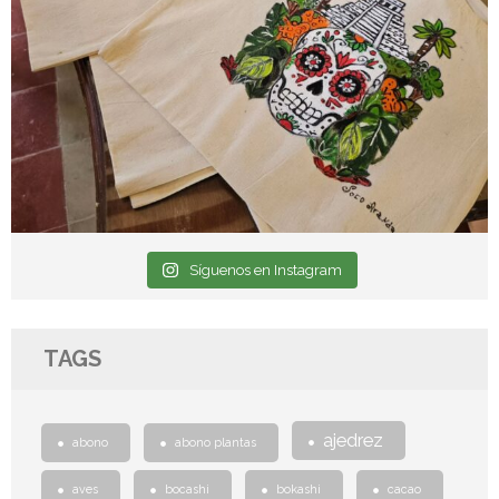
Síguenos en Instagram
TAGS
ajedrez
abono
abono plantas
aves
bocashi
bokashi
cacao