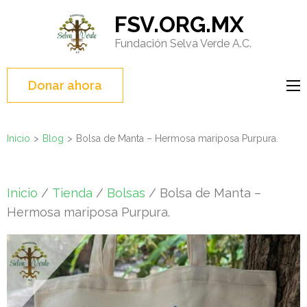
Saltar
FSV.ORG.MX
al
Fundación Selva Verde A.C.
contenido
(presione
Entrar)
Donar ahora
Inicio
>
Blog
>
Bolsa de Manta – Hermosa mariposa Purpura.
Inicio
/
Tienda
/
Bolsas
/ Bolsa de Manta –
Hermosa mariposa Purpura.