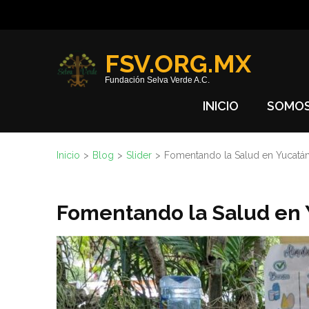
Saltar
al
contenido
FSV.ORG.MX
(presione
Fundación Selva Verde A.C.
Entrar)
INICIO
SOMO
Inicio
>
Blog
>
Slider
>
Fomentando la Salud en Yucatá
Fomentando la Salud en