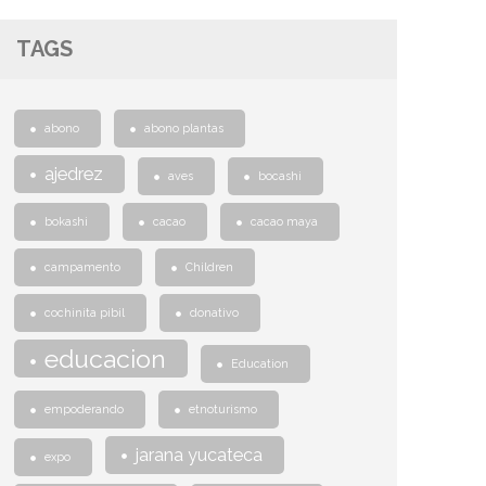
TAGS
abono
abono plantas
ajedrez
aves
bocashi
bokashi
cacao
cacao maya
campamento
Children
cochinita pibil
donativo
educacion
Education
empoderando
etnoturismo
jarana yucateca
expo